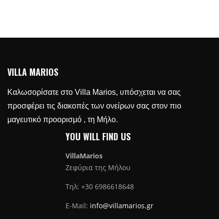
VILLA MARIOS
Καλωσορίσατε στο Villa Marios, υπόσχεται να σας
προσφέρει τις διακοπές των ονείρων σας στον πιο
μαγευτικό προορισμό , τη Μήλο.
YOU WILL FIND US
VillaMarios
Ζεφύρια της Μήλου
Τηλ: +30 6986618648
E-Mail:
info@villamarios.gr