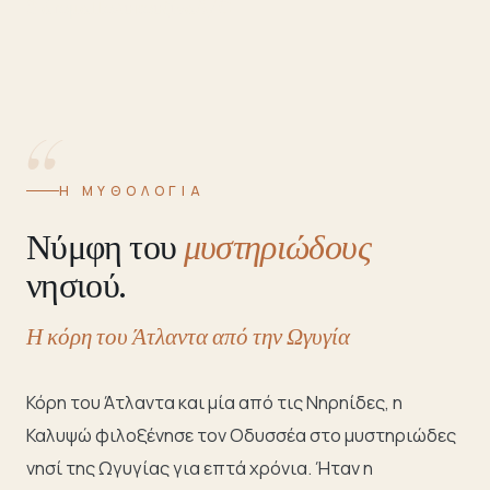
2 άτομα
Πολυκουζίνα
A/C
“
Η ΜΥΘΟΛΟΓΊΑ
Νύμφη του
μυστηριώδους
νησιού.
Η κόρη του Άτλαντα από την Ωγυγία
Κόρη του Άτλαντα και μία από τις Νηρηίδες, η
Καλυψώ φιλοξένησε τον Οδυσσέα στο μυστηριώδες
νησί της Ωγυγίας για επτά χρόνια. Ήταν η